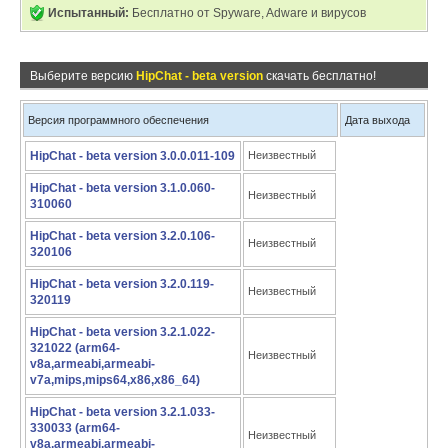
Испытанный:
Бесплатно от Spyware, Adware и вирусов
Выберите версию
HipChat - beta version
скачать бесплатно!
Версия программного обеспечения
Дата выхода
HipChat - beta version 3.0.0.011-109
Неизвестный
HipChat - beta version 3.1.0.060-
Неизвестный
310060
HipChat - beta version 3.2.0.106-
Неизвестный
320106
HipChat - beta version 3.2.0.119-
Неизвестный
320119
HipChat - beta version 3.2.1.022-
321022 (arm64-
Неизвестный
v8a,armeabi,armeabi-
v7a,mips,mips64,x86,x86_64)
HipChat - beta version 3.2.1.033-
330033 (arm64-
Неизвестный
v8a,armeabi,armeabi-