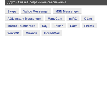
Другой Связь Программное обеспечение
Skype
Yahoo Messenger
MSN Messenger
AOL Instant Messenger
ManyCam
mIRC
X-Lite
Mozilla Thunderbird
ICQ
Trillian
Gaim
Firefox
WinSCP
Miranda
IncrediMail