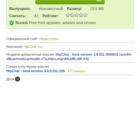
Выпущено:
Неизвестный
Размер:
19,6 МБ
Скачать:
42
Рейтинг:
Tested:
Free from spyware, adware and viruses
Официальный сайт:
Недоступно
Компания:
HipChat, Inc.
Недавно добавленная версия:
HipChat - beta version 3.8.011-3009011 (arm64-
v8a,armeabi,armeabi-v7a,mips,mips64,x86,x86_64)
Самая популярная версия:
HipChat - beta version 3.0.0.011-109
- 47 Скачать
Доля: