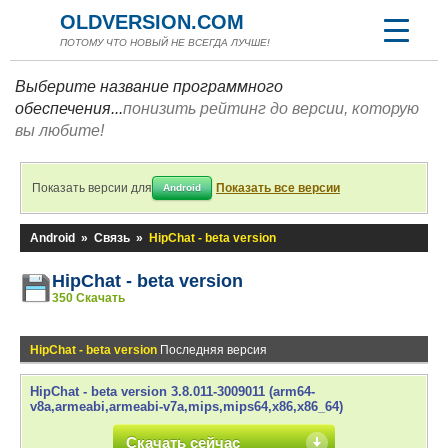
OLDVERSION.COM
ПОТОМУ ЧТО НОВЫЙ НЕ ВСЕГДА ЛУЧШЕ!
Выберите название программного
обеспечения...
понизить рейтинг до версии, которую
вы любите!
Показать версии для
Показать все версии
Android
Android
»
Связь
»
HipChat - beta version
HipChat - beta version
350 Скачать
HipChat - beta version
Последняя версия
HipChat - beta version 3.8.011-3009011 (arm64-
v8a,armeabi,armeabi-v7a,mips,mips64,x86,x86_64)
Скачать сейчас