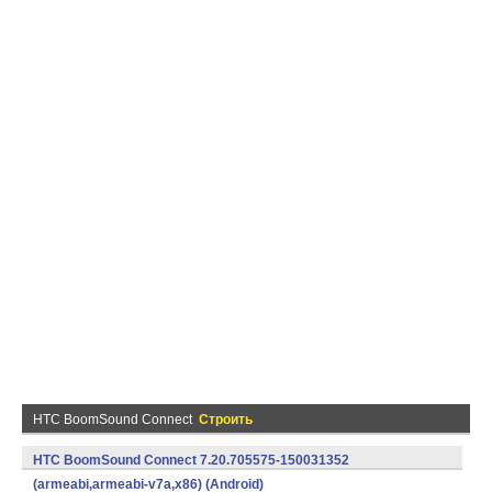
HTC BoomSound Connect
Строить
HTC BoomSound Connect 7.20.705575-150031352
(armeabi,armeabi-v7a,x86) (Android)