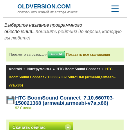
OLDVERSION.COM
ПОТОМУ ЧТО НОВЫЙ НЕ ВСЕГДА ЛУЧШЕ!
Выберите название программного
обеспечения...
понизить рейтинг до версии, которую
вы любите!
Просмотр загрузок для
Показать все скачивания
Android
Android
»
Инструменты
»
HTC BoomSound Connect
»
HTC
BoomSound Connect 7.10.660703-150021368 (armeabi,armeabi-
v7a,x86)
HTC BoomSound Connect 7.10.660703-
150021368 (armeabi,armeabi-v7a,x86)
92 Скачать
Скачать сейчас