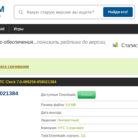
M
!
oid
Игры
 обеспечения...
понизить рейтинг до версии,
Статис
 все скачивания
TC Clock 7.0.489258-658021384
8021384
Доступные Downloads:
Android
Размер файла:
5,8 МБ
Дата выхода:
Лицензия:
Неизвестный
Компания:
HTC Corporation
Total Downloads скачать:
111