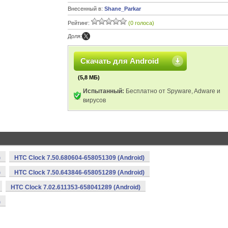
Внесенный в:
Shane_Parkar
Рейтинг:
(0 голоса)
Доля:
Скачать для Android
(5,8 МБ)
Испытанный:
Бесплатно от Spyware, Adware и
вирусов
)
HTC Clock 7.50.680604-658051309 (Android)
)
HTC Clock 7.50.643846-658051289 (Android)
HTC Clock 7.02.611353-658041289 (Android)
)