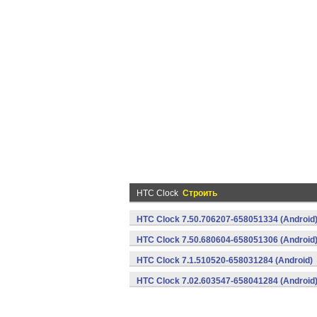
HTC Clock
Строить
HTC Clock 7.50.706207-658051334 (Android
HTC Clock 7.50.680604-658051306 (Android
HTC Clock 7.1.510520-658031284 (Android)
HTC Clock 7.02.603547-658041284 (Android