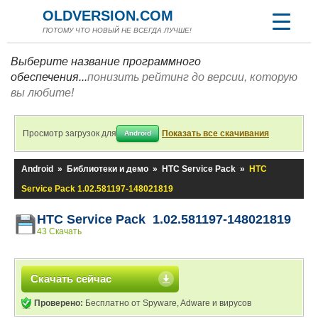
OLDVERSION.COM
ПОТОМУ ЧТО НОВЫЙ НЕ ВСЕГДА ЛУЧШЕ!
Выберите название программного
обеспечения...
понизить рейтинг до версии, которую
вы любите!
Просмотр загрузок для
Показать все скачивания
Android
Android
»
Библиотеки и демо
»
HTC Service Pack
»
HTC
Service Pack 1.02.581197-148021819
HTC Service Pack 1.02.581197-148021819
43 Скачать
Скачать сейчас
Проверено:
Бесплатно от Spyware, Adware и вирусов