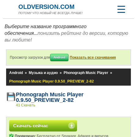
OLDVERSION.COM
ПОТОМУ ЧТО НОВЫЙ НЕ ВСЕГДА ЛУЧШЕ!
Выберите название программного
обеспечения...
понизить рейтинг до версии, которую
вы любите!
Просмотр загрузок для
Показать все скачивания
Android
Android
»
Музыка и аудио
»
Phonograph Music Player
»
Phonograph Music Player 0.9.50_PREVIEW_2-82
Phonograph Music Player
0.9.50_PREVIEW_2-82
41 Скачать
Скачать сейчас
Проверено:
Бесплатно от Spyware, Adware и вирусов