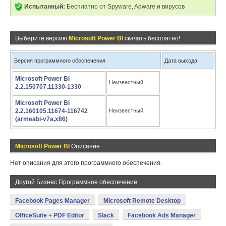
Испытанный:
Бесплатно от Spyware, Adware и вирусов
Выберите версию
Microsoft Power BI
скачать бесплатно!
Версия программного обеспечения
Дата выхода
Microsoft Power BI
Неизвестный
2.2.150707.11330-1330
Microsoft Power BI
2.2.160105.11674-116742
Неизвестный
(armeabi-v7a,x86)
Microsoft Power BI
Описание
Нет описания для этого программного обеспечения.
Другой Бизнес Программное обеспечение
Facebook Pages Manager
Microsoft Remote Desktop
OfficeSuite + PDF Editor
Slack
Facebook Ads Manager