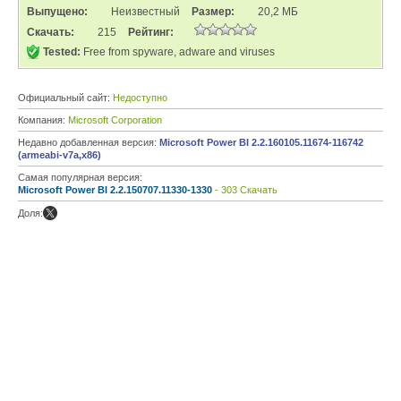
Выпущено:
Неизвестный
Размер:
20,2 МБ
Скачать:
215
Рейтинг:
Tested:
Free from spyware, adware and viruses
Официальный сайт:
Недоступно
Компания:
Microsoft Corporation
Недавно добавленная версия:
Microsoft Power BI 2.2.160105.11674-116742
(armeabi-v7a,x86)
Самая популярная версия:
Microsoft Power BI 2.2.150707.11330-1330
- 303 Скачать
Доля: