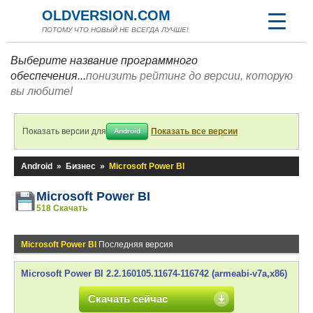
OLDVERSION.COM
ПОТОМУ ЧТО НОВЫЙ НЕ ВСЕГДА ЛУЧШЕ!
Выберите название программного
обеспечения...
понизить рейтинг до версии, которую
вы любите!
Показать версии для
Показать все версии
Android
Android
»
Бизнес
»
Microsoft Power BI
Microsoft Power BI
518 Скачать
Microsoft Power BI
Последняя версия
Microsoft Power BI 2.2.160105.11674-116742 (armeabi-v7a,x86)
Скачать сейчас