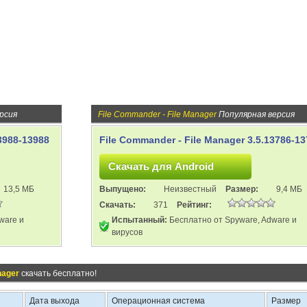
рсия
File Commander - File Manager
Популярная версия
3988-13988
File Commander - File Manager 3.5.13786-1
13,5 МБ
Выпущено:
Неизвестный
Размер:
9,4 МБ
Скачать:
371
Рейтинг:
ware и
Испытанный:
Бесплатно от Spyware, Adware и
вирусов
nager
скачать бесплатно!
Дата выхода
Операционная система
Размер