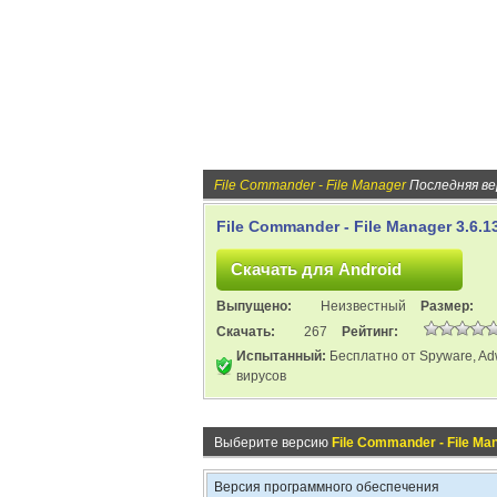
File Commander - File Manager
Последняя ве
File Commander - File Manager 3.6.1
Выпущено:
Неизвестный
Размер:
Скачать:
267
Рейтинг:
Испытанный:
Бесплатно от Spyware, Ad
вирусов
Выберите версию
File Commander - File Ma
Версия программного обеспечения