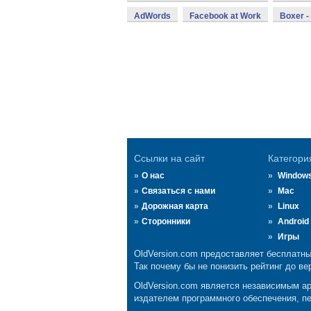
AdWords
Facebook at Work
Boxer -
Ссылки на сайт
Категори
О нас
Window
Связаться с нами
Mac
Дорожная карта
Linux
Сторонники
Android
Игры
OldVersion.com предоставляет бесплатны
Так почему бы не понизить рейтинг до ве
OldVersion.com является независимым а
издателем программного обеспечения, пе