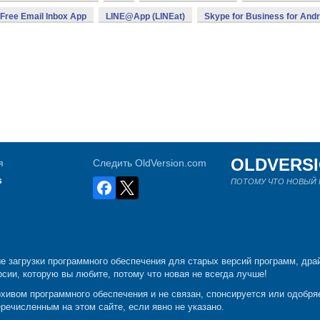
 Free Email Inbox App
LINE@App (LINEat)
Skype for Business for Andr
OLDVERS
я
Следить OldVersion.com
s
ПОТОМУ ЧТО НОВЫЙ Н
е загрузки программного обеспечения для старых версий программ, драй
рсии, которую вы любите, потому что новая не всегда лучше!
рхивом программного обеспечения и не связан, спонсируется или одобр
речисленным на этом сайте, если явно не указано.