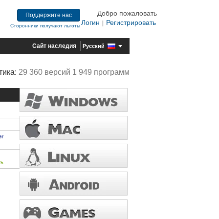
Добро пожаловать
Поддержите нас
Логин
Регистрировать
|
Сторонники получают льготы
Сайт наследия
Русский
тика:
29 360 версий 1 949 программ
er
ть