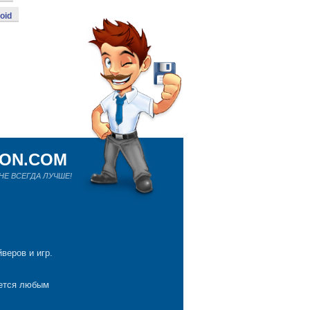
oid
ION.COM
Е ВСЕГДА ЛУЧШЕ!
веров и игр.
яется любым