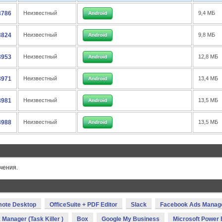
3786
Неизвестный
9,4 МБ
Android
3824
Неизвестный
9,8 МБ
Android
3953
Неизвестный
12,8 МБ
Android
3971
Неизвестный
13,4 МБ
Android
3981
Неизвестный
13,5 МБ
Android
3988
Неизвестный
13,5 МБ
Android
чения.
mote Desktop
OfficeSuite + PDF Editor
Slack
Facebook Ads Manag
 Manager (Task Killer )
Box
Google My Business
Microsoft Power 