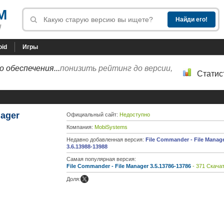
M
!
oid
Игры
 обеспечения...
понизить рейтинг до версии,
Статис
nager
Официальный сайт:
Недоступно
Компания:
MobiSystems
Недавно добавленная версия:
File Commander - File Manag
3.6.13988-13988
Самая популярная версия:
File Commander - File Manager 3.5.13786-13786
- 371 Скача
Доля: