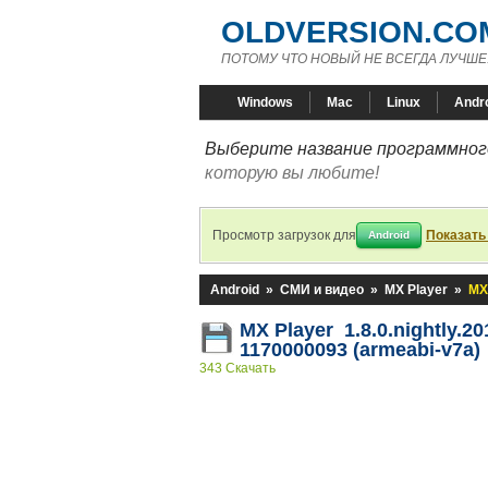
OLDVERSION.CO
ПОТОМУ ЧТО НОВЫЙ НЕ ВСЕГДА ЛУЧШЕ
Windows
Mac
Linux
Andr
Выберите название программного
которую вы любите!
Просмотр загрузок для
Показать
Android
Android
»
СМИ и видео
»
MX Player
»
MX 
MX Player 1.8.0.nightly.20
1170000093 (armeabi-v7a)
343 Скачать