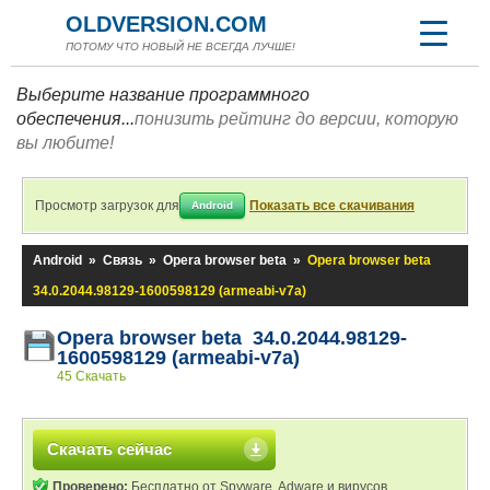
OLDVERSION.COM
ПОТОМУ ЧТО НОВЫЙ НЕ ВСЕГДА ЛУЧШЕ!
Выберите название программного
обеспечения...
понизить рейтинг до версии, которую
вы любите!
Просмотр загрузок для
Показать все скачивания
Android
Android
»
Связь
»
Opera browser beta
»
Opera browser beta
34.0.2044.98129-1600598129 (armeabi-v7a)
Opera browser beta 34.0.2044.98129-
1600598129 (armeabi-v7a)
45 Скачать
Скачать сейчас
Проверено:
Бесплатно от Spyware, Adware и вирусов