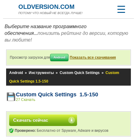
OLDVERSION.COM
ПОТОМУ ЧТО НОВЫЙ НЕ ВСЕГДА ЛУЧШЕ!
Выберите название программного
обеспечения...
понизить рейтинг до версии, которую
вы любите!
Просмотр загрузок для
Показать все скачивания
Android
Android
»
Инструменты
»
Custom Quick Settings
»
Custom
Quick Settings 1.5-150
Custom Quick Settings 1.5-150
27 Скачать
Скачать сейчас
Проверено:
Бесплатно от Spyware, Adware и вирусов