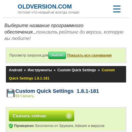
OLDVERSION.COM
ПОТОМУ ЧТО НОВЫЙ НЕ ВСЕГДА ЛУЧШЕ!
Выберите название программного
обеспечения...
понизить рейтинг до версии, которую
вы любите!
Просмотр загрузок для
Показать все скачивания
Android
Android
»
Инструменты
»
Custom Quick Settings
»
Custom
Quick Settings 1.8.1-181
Custom Quick Settings 1.8.1-181
69 Скачать
Скачать сейчас
Проверено:
Бесплатно от Spyware, Adware и вирусов