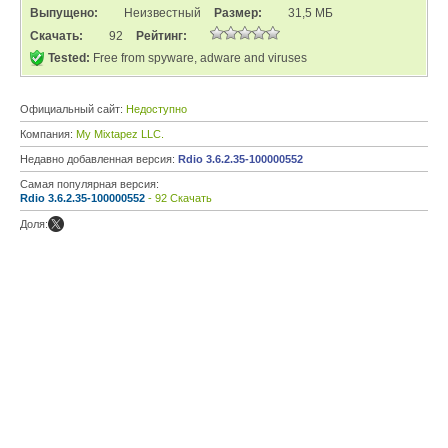
Выпущено:
Неизвестный
Размер:
31,5 МБ
Скачать:
92
Рейтинг:
Tested:
Free from spyware, adware and viruses
Официальный сайт:
Недоступно
Компания:
My Mixtapez LLC.
Недавно добавленная версия:
Rdio 3.6.2.35-100000552
Самая популярная версия:
Rdio 3.6.2.35-100000552
- 92 Скачать
Доля: