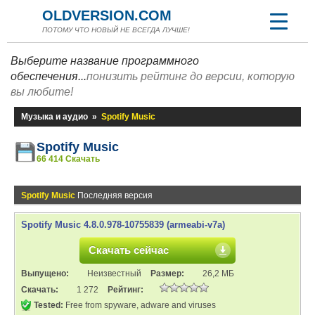
OLDVERSION.COM
ПОТОМУ ЧТО НОВЫЙ НЕ ВСЕГДА ЛУЧШЕ!
Выберите название программного
обеспечения...
понизить рейтинг до версии, которую
вы любите!
Музыка и аудио
»
Spotify Music
Spotify Music
66 414 Скачать
Spotify Music
Последняя версия
Spotify Music 4.8.0.978-10755839 (armeabi-v7a)
Скачать сейчас
Выпущено:
Неизвестный
Размер:
26,2 МБ
Скачать:
1 272
Рейтинг:
Tested:
Free from spyware, adware and viruses