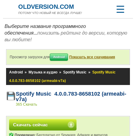
OLDVERSION.COM
ПОТОМУ ЧТО НОВЫЙ НЕ ВСЕГДА ЛУЧШЕ!
Выберите название программного
обеспечения...
понизить рейтинг до версии, которую
вы любите!
Просмотр загрузок для
Показать все скачивания
Android
Android
»
Музыка и аудио
»
Spotify Music
»
Spotify Music
4.0.0.783-8658102 (armeabi-v7a)
Spotify Music 4.0.0.783-8658102 (armeabi-
v7a)
365 Скачать
Скачать сейчас
Проверено:
Бесплатно от Spyware, Adware и вирусов