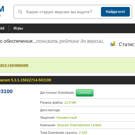
M
!
oid
Игры
 обеспечения...
понизить рейтинг до версии,
Статис
 все скачивания
hazam 5.3.1-15022714-503100
03100
Доступные Downloads:
Android
Размер файла:
12,9 МБ
Дата выхода:
Лицензия:
Неизвестный
Компания:
Shazam Entertainment Limited
Total Downloads скачать:
2 530