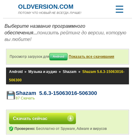
OLDVERSION.COM
ПОТОМУ ЧТО НОВЫЙ НЕ ВСЕГДА ЛУЧШЕ!
Выберите название программного
обеспечения...
понизить рейтинг до версии, которую
вы любите!
Просмотр загрузок для
Показать все скачивания
Android
Android
»
Музыка и аудио
»
Shazam
»
Shazam 5.6.3-15063016-
506300
Shazam 5.6.3-15063016-506300
87 Скачать
Скачать сейчас
Проверено:
Бесплатно от Spyware, Adware и вирусов