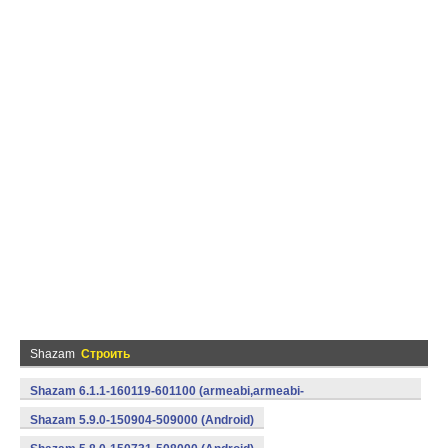
Shazam
Строить
Shazam 6.1.1-160119-601100 (armeabi,armeabi-
v7a,mips,x86) (Android)
Shazam 5.9.0-150904-509000 (Android)