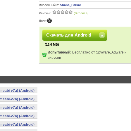
Внесенный в:
Shane_Parkar
Рейтинг:
(0 голоса)
Доля:
Скачать для Android
(16,6 МБ)
Испытанный:
Бесплатно от Spyware, Adware и
вирусов
meabi-v7a) (Android)
meabi-v7a) (Android)
meabi-v7a) (Android)
meabi-v7a) (Android)
meabi-v7a) (Android)