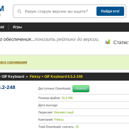
M
!
oid
Игры
 обеспечения...
понизить рейтинг до версии,
Статис
 все скачивания
+ GIF Keyboard
»
Fleksy + GIF Keyboard 6.5.2-248
.2-248
Доступные Downloads:
Android
Размер файла:
16,6 МБ
Дата выхода:
Лицензия:
Неизвестный
Компания:
Fleksy
Total Downloads скачать:
25