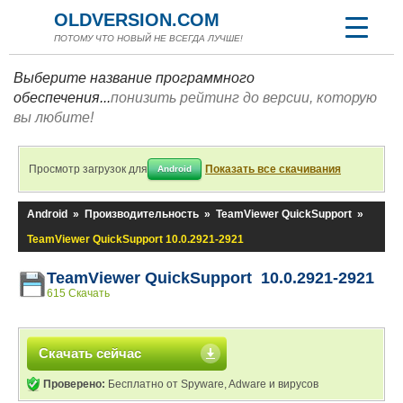
OLDVERSION.COM
ПОТОМУ ЧТО НОВЫЙ НЕ ВСЕГДА ЛУЧШЕ!
Выберите название программного
обеспечения...
понизить рейтинг до версии, которую
вы любите!
Просмотр загрузок для
Показать все скачивания
Android
Android
»
Производительность
»
TeamViewer QuickSupport
»
TeamViewer QuickSupport 10.0.2921-2921
TeamViewer QuickSupport 10.0.2921-2921
615 Скачать
Скачать сейчас
Проверено:
Бесплатно от Spyware, Adware и вирусов