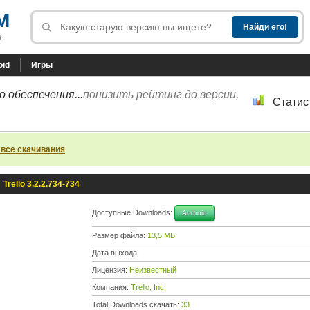
M
!
oid
Игры
 обеспечения...
понизить рейтинг до версии,
Статис
 все скачивания
»
Trello 3.2.2.734-734
Доступные Downloads:
Android
Размер файла:
13,5 МБ
Дата выхода:
Лицензия:
Неизвестный
Компания:
Trello, Inc.
Total Downloads скачать:
33