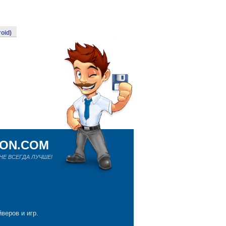
roid)
ION.COM
Е ВСЕГДА ЛУЧШЕ!
веров и игр.