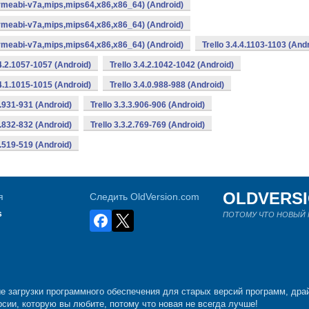
armeabi-v7a,mips,mips64,x86,x86_64) (Android)
armeabi-v7a,mips,mips64,x86,x86_64) (Android)
armeabi-v7a,mips,mips64,x86,x86_64) (Android)
Trello 3.4.4.1103-1103 (And
.4.2.1057-1057 (Android)
Trello 3.4.2.1042-1042 (Android)
.4.1.1015-1015 (Android)
Trello 3.4.0.988-988 (Android)
3.931-931 (Android)
Trello 3.3.3.906-906 (Android)
3.832-832 (Android)
Trello 3.3.2.769-769 (Android)
0.519-519 (Android)
OLDVERS
я
Следить OldVersion.com
s
ПОТОМУ ЧТО НОВЫЙ Н
е загрузки программного обеспечения для старых версий программ, драй
рсии, которую вы любите, потому что новая не всегда лучше!