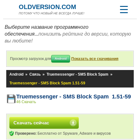
OLDVERSION.COM
ПОТОМУ ЧТО НОВЫЙ НЕ ВСЕГДА ЛУЧШЕ!
Выберите название программного
обеспечения...
понизить рейтинг до версии, которую
вы любите!
Просмотр загрузок для
Показать все скачивания
Android
Android
»
Связь
»
Truemessenger - SMS Block Spam
»
Truemessenger - SMS Block Spam 1.51-59
Truemessenger - SMS Block Spam 1.51-59
46 Скачать
Скачать сейчас
Проверено:
Бесплатно от Spyware, Adware и вирусов