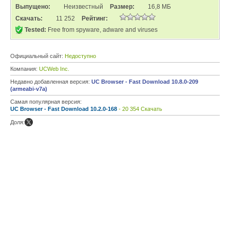
Выпущено:
Неизвестный
Размер:
16,8 МБ
Скачать:
11 252
Рейтинг:
Tested:
Free from spyware, adware and viruses
Официальный сайт:
Недоступно
Компания:
UCWeb Inc.
Недавно добавленная версия:
UC Browser - Fast Download 10.8.0-209
(armeabi-v7a)
Самая популярная версия:
UC Browser - Fast Download 10.2.0-168
- 20 354 Скачать
Доля: