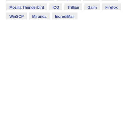
Mozilla Thunderbird
ICQ
Trillian
Gaim
Firefox
WinSCP
Miranda
IncrediMail