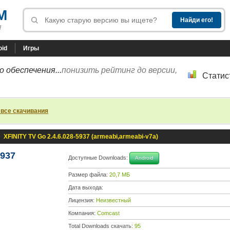
M
!
oid
Игры
 обеспечения...
понизить рейтинг до версии,
Статис
 все скачивания
»
XFINITY TV Go 2.4.6.028-5937 (armeabi,armeabi-v7a)
5937
Доступные Downloads:
Android
Размер файла:
20,7 МБ
Дата выхода:
Лицензия:
Неизвестный
Компания:
Comcast
Total Downloads скачать:
95