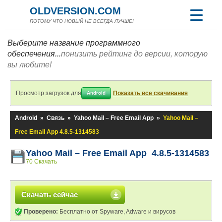
OLDVERSION.COM
ПОТОМУ ЧТО НОВЫЙ НЕ ВСЕГДА ЛУЧШЕ!
Выберите название программного
обеспечения...
понизить рейтинг до версии, которую
вы любите!
Просмотр загрузок для
Показать все скачивания
Android
Android
»
Связь
»
Yahoo Mail – Free Email App
»
Yahoo Mail –
Free Email App 4.8.5-1314583
Yahoo Mail – Free Email App 4.8.5-1314583
70 Скачать
Скачать сейчас
Проверено:
Бесплатно от Spyware, Adware и вирусов