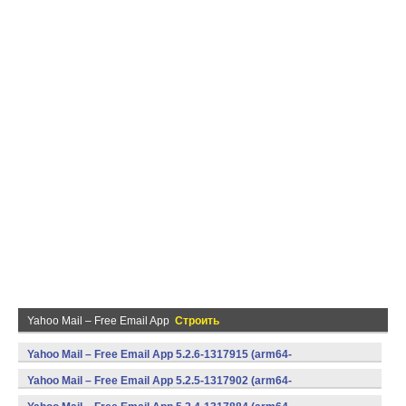
Yahoo Mail – Free Email App
Строить
Yahoo Mail – Free Email App 5.2.6-1317915 (arm64-
v8a,armeabi,armeabi-v7a,mips,x86,x86_64) (Android)
Yahoo Mail – Free Email App 5.2.5-1317902 (arm64-
v8a,armeabi,armeabi-v7a,mips,x86,x86_64) (Android)