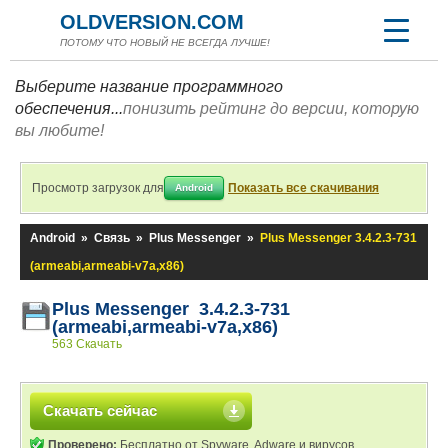
OLDVERSION.COM
ПОТОМУ ЧТО НОВЫЙ НЕ ВСЕГДА ЛУЧШЕ!
Выберите название программного
обеспечения...
понизить рейтинг до версии, которую
вы любите!
Просмотр загрузок для
Показать все скачивания
Android
Android
»
Связь
»
Plus Messenger
»
Plus Messenger 3.4.2.3-731
(armeabi,armeabi-v7a,x86)
Plus Messenger 3.4.2.3-731
(armeabi,armeabi-v7a,x86)
563 Скачать
Скачать сейчас
Проверено:
Бесплатно от Spyware, Adware и вирусов