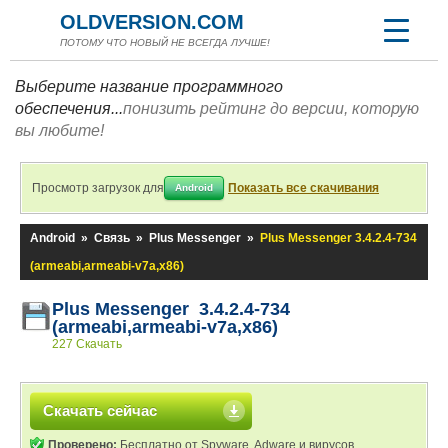
OLDVERSION.COM
ПОТОМУ ЧТО НОВЫЙ НЕ ВСЕГДА ЛУЧШЕ!
Выберите название программного
обеспечения...
понизить рейтинг до версии, которую
вы любите!
Просмотр загрузок для
Показать все скачивания
Android
Android
»
Связь
»
Plus Messenger
»
Plus Messenger 3.4.2.4-734
(armeabi,armeabi-v7a,x86)
Plus Messenger 3.4.2.4-734
(armeabi,armeabi-v7a,x86)
227 Скачать
Скачать сейчас
Проверено:
Бесплатно от Spyware, Adware и вирусов