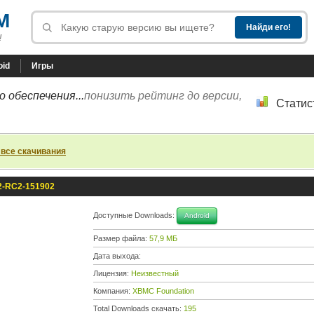
M
!
oid
Игры
 обеспечения...
понизить рейтинг до версии,
Статис
 все скачивания
.2-RC2-151902
Доступные Downloads:
Android
Размер файла:
57,9 МБ
Дата выхода:
Лицензия:
Неизвестный
Компания:
XBMC Foundation
Total Downloads скачать:
195