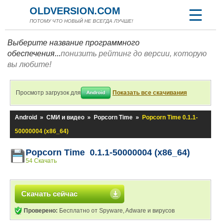
OLDVERSION.COM
ПОТОМУ ЧТО НОВЫЙ НЕ ВСЕГДА ЛУЧШЕ!
Выберите название программного
обеспечения...
понизить рейтинг до версии, которую
вы любите!
Просмотр загрузок для
Показать все скачивания
Android
Android
»
СМИ и видео
»
Popcorn Time
»
Popcorn Time 0.1.1-
50000004 (x86_64)
Popcorn Time 0.1.1-50000004 (x86_64)
54 Скачать
Скачать сейчас
Проверено:
Бесплатно от Spyware, Adware и вирусов