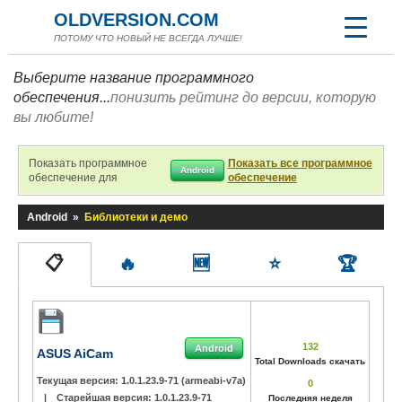
OLDVERSION.COM
ПОТОМУ ЧТО НОВЫЙ НЕ ВСЕГДА ЛУЧШЕ!
Выберите название программного
обеспечения...
понизить рейтинг до версии, которую
вы любите!
Показать программное
Показать все программное
Android
обеспечение для
обеспечение
Android
»
Библиотеки и демо
📋
🔥
🆕
⭐
🏆
132
Android
ASUS AiCam
Total Downloads скачать
Текущая версия:
1.0.1.23.9-71 (armeabi-v7a)
0
|
Старейшая версия:
1.0.1.23.9-71
Последняя неделя