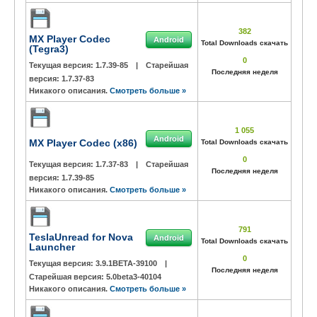
382
MX Player Codec
Android
Total Downloads скачать
(Tegra3)
0
Текущая версия:
1.7.39-85
|
Старейшая
Последняя неделя
версия:
1.7.37-83
Никакого описания.
Смотреть больше »
1 055
Android
MX Player Codec (x86)
Total Downloads скачать
0
Текущая версия:
1.7.37-83
|
Старейшая
Последняя неделя
версия:
1.7.39-85
Никакого описания.
Смотреть больше »
791
TeslaUnread for Nova
Android
Total Downloads скачать
Launcher
0
Текущая версия:
3.9.1BETA-39100
|
Последняя неделя
Старейшая версия:
5.0beta3-40104
Никакого описания.
Смотреть больше »