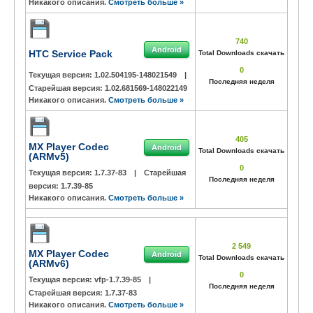
Никакого описания.
Смотреть больше »
740
Android
HTC Service Pack
Total Downloads скачать
0
Текущая версия:
1.02.504195-148021549
|
Последняя неделя
Старейшая версия:
1.02.681569-148022149
Никакого описания.
Смотреть больше »
405
MX Player Codec
Android
Total Downloads скачать
(ARMv5)
0
Текущая версия:
1.7.37-83
|
Старейшая
Последняя неделя
версия:
1.7.39-85
Никакого описания.
Смотреть больше »
2 549
MX Player Codec
Android
Total Downloads скачать
(ARMv6)
0
Текущая версия:
vfp-1.7.39-85
|
Последняя неделя
Старейшая версия:
1.7.37-83
Никакого описания.
Смотреть больше »