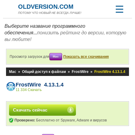
OLDVERSION.COM
ПОТОМУ ЧТО НОВЫЙ НЕ ВСЕГДА ЛУЧШЕ!
Выберите название программного
обеспечения...
понизить рейтинг до версии, которую
вы любите!
Просмотр загрузок для
Показать все скачивания
Mac
Mac
»
Общий доступ к файлам
»
FrostWire
»
FrostWire 4.13.1.4
FrostWire 4.13.1.4
11 334 Скачать
Скачать сейчас
Проверено:
Бесплатно от Spyware, Adware и вирусов