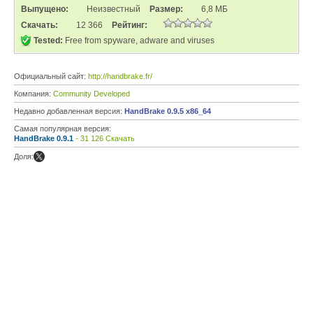
Выпущено:
Неизвестный
Размер:
6,8 МБ
Скачать:
12 366
Рейтинг:
Tested:
Free from spyware, adware and viruses
Официальный сайт:
http://handbrake.fr/
Компания:
Community Developed
Недавно добавленная версия:
HandBrake 0.9.5 x86_64
Самая популярная версия:
HandBrake 0.9.1
- 31 126 Скачать
Доля: