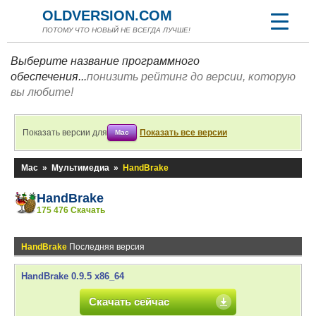
OLDVERSION.COM
ПОТОМУ ЧТО НОВЫЙ НЕ ВСЕГДА ЛУЧШЕ!
Выберите название программного
обеспечения...
понизить рейтинг до версии, которую
вы любите!
Показать версии для
Показать все версии
Mac
Mac
»
Мультимедиа
»
HandBrake
HandBrake
175 476 Скачать
HandBrake
Последняя версия
HandBrake 0.9.5 x86_64
Скачать сейчас