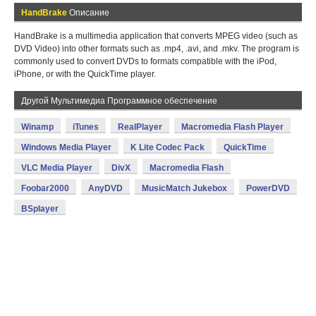
HandBrake
Описание
HandBrake is a multimedia application that converts MPEG video (such as
DVD Video) into other formats such as .mp4, .avi, and .mkv. The program is
commonly used to convert DVDs to formats compatible with the iPod,
iPhone, or with the QuickTime player.
Другой Мультимедиа Программное обеспечение
Winamp
iTunes
RealPlayer
Macromedia Flash Player
Windows Media Player
K Lite Codec Pack
QuickTime
VLC Media Player
DivX
Macromedia Flash
Foobar2000
AnyDVD
MusicMatch Jukebox
PowerDVD
BSplayer