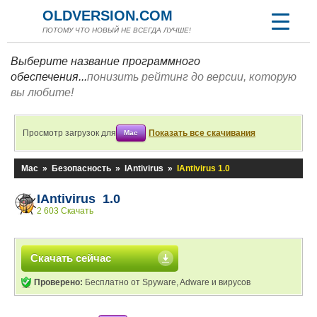
OLDVERSION.COM
ПОТОМУ ЧТО НОВЫЙ НЕ ВСЕГДА ЛУЧШЕ!
Выберите название программного
обеспечения...
понизить рейтинг до версии, которую
вы любите!
Просмотр загрузок для
Показать все скачивания
Mac
Mac
»
Безопасность
»
IAntivirus
»
IAntivirus 1.0
IAntivirus 1.0
2 603 Скачать
Скачать сейчас
Проверено:
Бесплатно от Spyware, Adware и вирусов