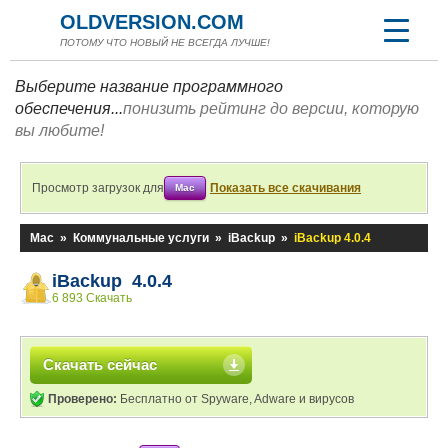
OLDVERSION.COM
ПОТОМУ ЧТО НОВЫЙ НЕ ВСЕГДА ЛУЧШЕ!
Выберите название программного
обеспечения...
понизить рейтинг до версии, которую
вы любите!
Просмотр загрузок для
Показать все скачивания
Mac
Mac
»
Коммунальные услуги
»
iBackup
»
iBackup 4.0.4
iBackup 4.0.4
6 893 Скачать
Скачать сейчас
Проверено:
Бесплатно от Spyware, Adware и вирусов