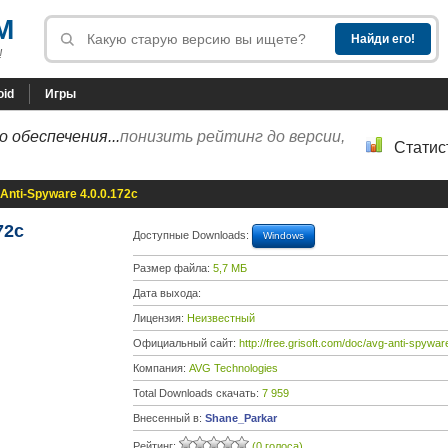
M
!
oid
Игры
 обеспечения...
понизить рейтинг до версии,
Статис
Anti-Spyware 4.0.0.172c
72c
Доступные Downloads:
Windows
Размер файла:
5,7 МБ
Дата выхода:
Лицензия:
Неизвестный
Официальный сайт:
http://free.grisoft.com/doc/avg-anti-spywar
Компания:
AVG Technologies
Total Downloads скачать:
7 959
Внесенный в:
Shane_Parkar
Рейтинг:
(0 голоса)