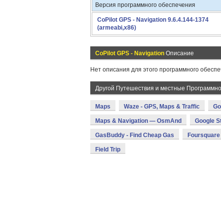
Версия программного обеспечения
CoPilot GPS - Navigation 9.6.4.144-1374
(armeabi,x86)
CoPilot GPS - Navigation
Описание
Нет описания для этого программного обеспе
Другой Путешествия и местные Программн
Maps
Waze - GPS, Maps & Traffic
Go
Maps & Navigation — OsmAnd
Google S
GasBuddy - Find Cheap Gas
Foursquare 
Field Trip