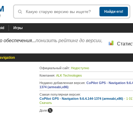
M
!
oid
Игры
 обеспечения...
понизить рейтинг до версии,
Статис
avigation
Официальный сайт:
Недоступно
Компания:
ALK Technologies
Недавно добавленная версия:
CoPilot GPS - Navigation 9.6.
1374 (armeabi,x86)
Самая популярная версия:
CoPilot GPS - Navigation 9.6.4.144-1374 (armeabi,x86)
- 1 01
Скачать
Доля: