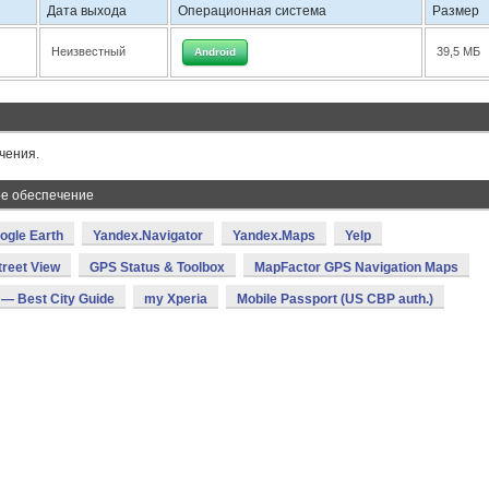
Дата выхода
Операционная система
Размер
Неизвестный
39,5 МБ
Android
чения.
ое обеспечение
ogle Earth
Yandex.Navigator
Yandex.Maps
Yelp
treet View
GPS Status & Toolbox
MapFactor GPS Navigation Maps
— Best City Guide
my Xperia
Mobile Passport (US CBP auth.)