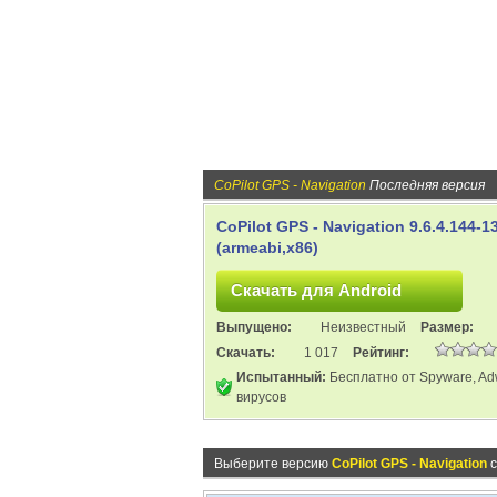
CoPilot GPS - Navigation
Последняя версия
CoPilot GPS - Navigation 9.6.4.144-1
(armeabi,x86)
Выпущено:
Неизвестный
Размер:
Скачать:
1 017
Рейтинг:
Испытанный:
Бесплатно от Spyware, Ad
вирусов
Выберите версию
CoPilot GPS - Navigation
с