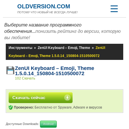
OLDVERSION.COM
ПОТОМУ ЧТО НОВЫЙ НЕ ВСЕГДА ЛУЧШЕ!
Выберите название программного
обеспечения...
понизить рейтинг до версии, которую
вы любите!
Инструменты
»
ZenUI Keyboard – Emoji, Theme
»
ZenUI
Keyboard – Emoji, Theme 1.5.0.14_150804-1510500072
ZenUI Keyboard – Emoji, Theme
1.5.0.14_150804-1510500072
102 Скачать
Скачать сейчас
Проверено:
Бесплатно от Spyware, Adware и вирусов
Доступные Downloads:
Android