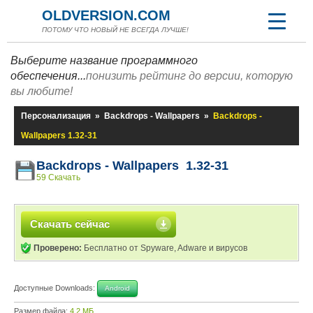
OLDVERSION.COM
ПОТОМУ ЧТО НОВЫЙ НЕ ВСЕГДА ЛУЧШЕ!
Выберите название программного
обеспечения...
понизить рейтинг до версии, которую
вы любите!
Персонализация
»
Backdrops - Wallpapers
»
Backdrops -
Wallpapers 1.32-31
Backdrops - Wallpapers 1.32-31
59 Скачать
Скачать сейчас
Проверено:
Бесплатно от Spyware, Adware и вирусов
Доступные Downloads:
Android
Размер файла:
4,2 МБ