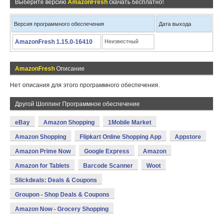
Выберите версию
AmazonFresh
скачать бесплатно!
Версия программного обеспечения
Дата выхода
AmazonFresh 1.15.0-16410
Неизвестный
AmazonFresh
Описание
Нет описания для этого программного обеспечения.
Другой Шоппинг Программное обеспечение
eBay
Amazon Shopping
1Mobile Market
Amazon Shopping
Flipkart Online Shopping App
Appstore
Amazon Prime Now
Google Express
Amazon
Amazon for Tablets
Barcode Scanner
Woot
Slickdeals: Deals & Coupons
Groupon - Shop Deals & Coupons
Amazon Now - Grocery Shopping