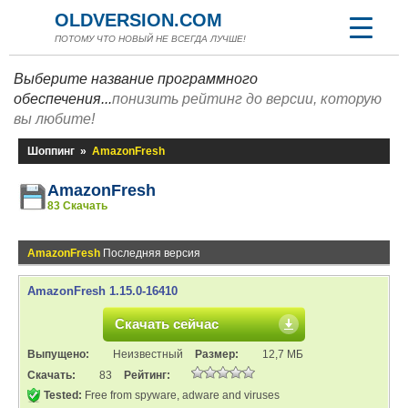
OLDVERSION.COM
ПОТОМУ ЧТО НОВЫЙ НЕ ВСЕГДА ЛУЧШЕ!
Выберите название программного
обеспечения...
понизить рейтинг до версии, которую
вы любите!
Шоппинг
»
AmazonFresh
AmazonFresh
83 Скачать
AmazonFresh
Последняя версия
AmazonFresh 1.15.0-16410
Скачать сейчас
Выпущено:
Неизвестный
Размер:
12,7 МБ
Скачать:
83
Рейтинг:
Tested:
Free from spyware, adware and viruses