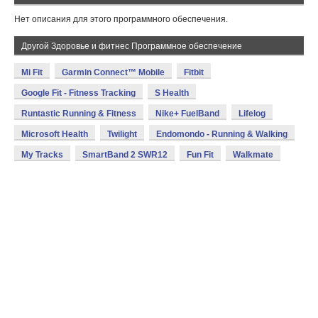
Нет описания для этого программного обеспечения.
Другой Здоровье и фитнес Программное обеспечение
Mi Fit
Garmin Connect™ Mobile
Fitbit
Google Fit - Fitness Tracking
S Health
Runtastic Running & Fitness
Nike+ FuelBand
Lifelog
Microsoft Health
Twilight
Endomondo - Running & Walking
My Tracks
SmartBand 2 SWR12
Fun Fit
Walkmate