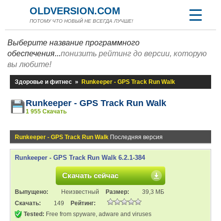
OLDVERSION.COM
ПОТОМУ ЧТО НОВЫЙ НЕ ВСЕГДА ЛУЧШЕ!
Выберите название программного
обеспечения...
понизить рейтинг до версии, которую
вы любите!
Здоровье и фитнес
»
Runkeeper - GPS Track Run Walk
Runkeeper - GPS Track Run Walk
1 955 Скачать
Runkeeper - GPS Track Run Walk
Последняя версия
Runkeeper - GPS Track Run Walk 6.2.1-384
Скачать сейчас
Выпущено:
Неизвестный
Размер:
39,3 МБ
Скачать:
149
Рейтинг:
Tested:
Free from spyware, adware and viruses