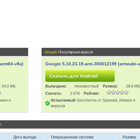
Google
Популярная версия
(arm64-v8a)
Google 5.10.23.19.arm-300612199 (armeabi-
34,0 МБ
Выпущено:
Неизвестный
Размер:
28,9 МБ
Скачать:
2 078
Рейтинг:
ware и
Испытанный:
Бесплатно от Spyware, Adware и
вирусов
!
Дата выхода
Операционная система
Размер