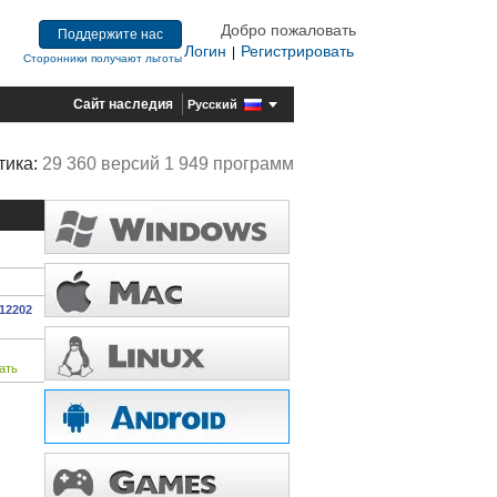
Добро пожаловать
Поддержите нас
Логин
Регистрировать
|
Сторонники получают льготы
Сайт наследия
Русский
тика:
29 360 версий 1 949 программ
612202
ать