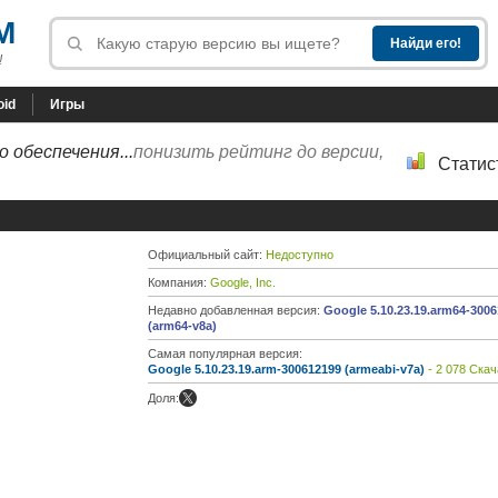
M
!
oid
Игры
 обеспечения...
понизить рейтинг до версии,
Статис
Официальный сайт:
Недоступно
Компания:
Google, Inc.
Недавно добавленная версия:
Google 5.10.23.19.arm64-300
(arm64-v8a)
Самая популярная версия:
Google 5.10.23.19.arm-300612199 (armeabi-v7a)
- 2 078 Скач
Доля: