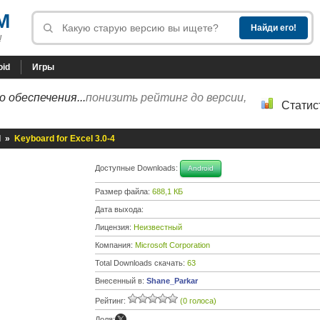
M
!
oid
Игры
 обеспечения...
понизить рейтинг до версии,
Статис
l
»
Keyboard for Excel 3.0-4
Доступные Downloads:
Android
Размер файла:
688,1 КБ
Дата выхода:
Лицензия:
Неизвестный
Компания:
Microsoft Corporation
Total Downloads скачать:
63
Внесенный в:
Shane_Parkar
Рейтинг:
(0 голоса)
Доля: