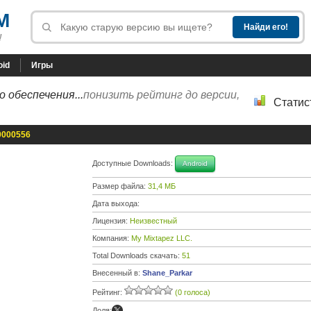
M
!
oid
Игры
 обеспечения...
понизить рейтинг до версии,
Статис
00000556
Доступные Downloads:
Android
Размер файла:
31,4 МБ
Дата выхода:
Лицензия:
Неизвестный
Компания:
My Mixtapez LLC.
Total Downloads скачать:
51
Внесенный в:
Shane_Parkar
Рейтинг:
(0 голоса)
Доля: