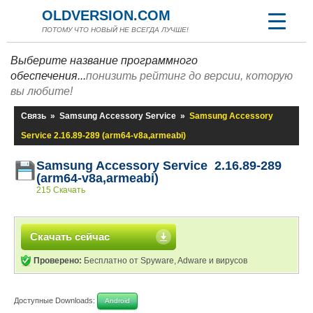
OLDVERSION.COM
ПОТОМУ ЧТО НОВЫЙ НЕ ВСЕГДА ЛУЧШЕ!
Выберите название программного
обеспечения...
понизить рейтинг до версии, которую
вы любите!
Связь
»
Samsung Accessory Service
»
Samsung Accessory
Service 2.16.89-289 (arm64-v8a,armeabi)
Samsung Accessory Service 2.16.89-289
(arm64-v8a,armeabi)
215 Скачать
Скачать сейчас
Проверено:
Бесплатно от Spyware, Adware и вирусов
Доступные Downloads:
Android