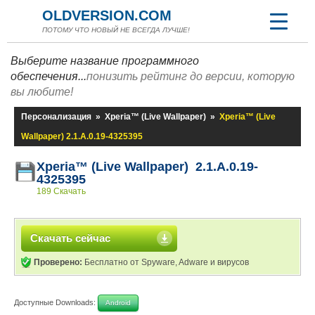
OLDVERSION.COM
ПОТОМУ ЧТО НОВЫЙ НЕ ВСЕГДА ЛУЧШЕ!
Выберите название программного
обеспечения...
понизить рейтинг до версии, которую
вы любите!
Персонализация
»
Xperia™ (Live Wallpaper)
»
Xperia™ (Live
Wallpaper) 2.1.A.0.19-4325395
Xperia™ (Live Wallpaper) 2.1.A.0.19-
4325395
189 Скачать
Скачать сейчас
Проверено:
Бесплатно от Spyware, Adware и вирусов
Доступные Downloads:
Android