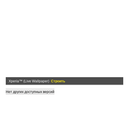
Xperia™ (Live Wallpaper)
Строить
Нет других доступных версий