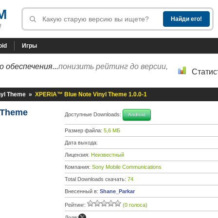
M
!
oid
Игры
 обеспечения...
понизить рейтинг до версии,
Статис
nyl Theme
»
XPERIA™ Blue Note Vinyl Theme 1.0.0-1
l Theme
Доступные Downloads:
Android
Размер файла:
5,6 МБ
Дата выхода:
Лицензия:
Неизвестный
Компания:
Sony Mobile Communications
Total Downloads скачать:
74
Внесенный в:
Shane_Parkar
Рейтинг:
(0 голоса)
Доля: