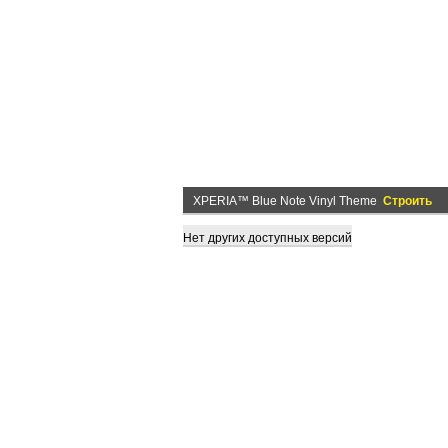
XPERIA™ Blue Note Vinyl Theme
Строить
Нет других доступных версий