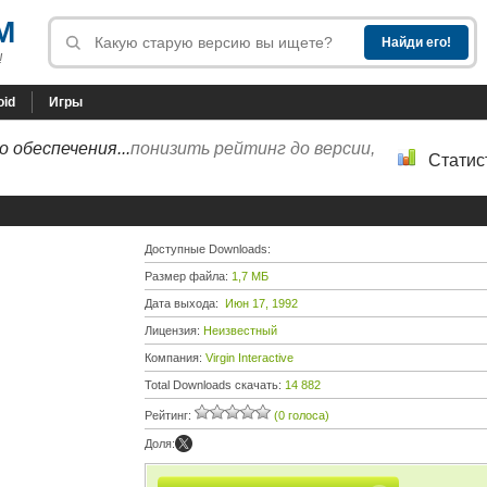
M
!
oid
Игры
 обеспечения...
понизить рейтинг до версии,
Статис
Доступные Downloads:
Размер файла:
1,7 МБ
Дата выхода:
Июн 17, 1992
Лицензия:
Неизвестный
Компания:
Virgin Interactive
Total Downloads скачать:
14 882
Рейтинг:
(0 голоса)
Доля: