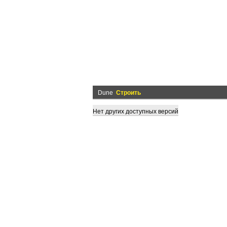
Dune
Строить
Нет других доступных версий