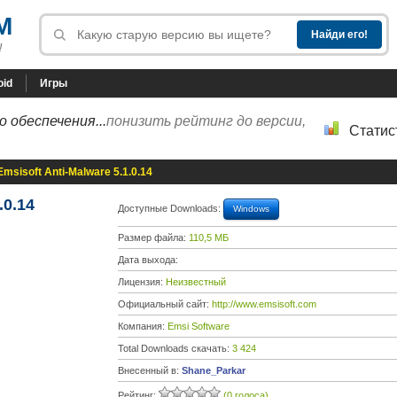
M
!
oid
Игры
 обеспечения...
понизить рейтинг до версии,
Статис
Emsisoft Anti-Malware 5.1.0.14
.0.14
Доступные Downloads:
Windows
Размер файла:
110,5 МБ
Дата выхода:
Лицензия:
Неизвестный
Официальный сайт:
http://www.emsisoft.com
Компания:
Emsi Software
Total Downloads скачать:
3 424
Внесенный в:
Shane_Parkar
Рейтинг:
(0 голоса)