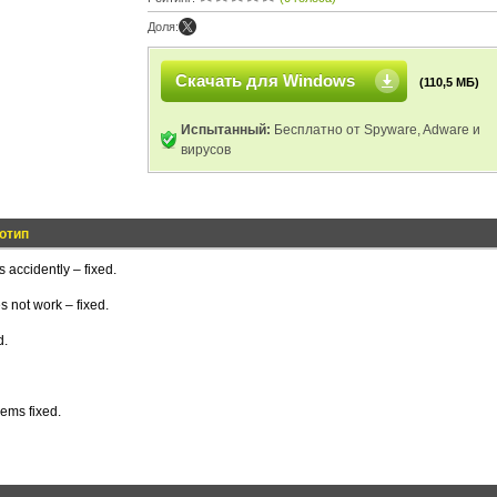
Доля:
Скачать для Windows
(110,5 МБ)
Испытанный:
Бесплатно от Spyware, Adware и
вирусов
отип
 accidently – fixed.
 not work – fixed.
d.
ems fixed.