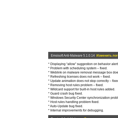
Emsisoft Anti-Malware 5.1.0.14
Изменить лог
* Displaying “allow” suggestion on behavior alerts
* Problem with scheduling system – fixed.
* Weblink on malware removal message box does
* Refreshing licenses does not work – fixed.
* Update animation does not stop correctly – fixe
* Removing host rules problem – fixed.
* Wildcard support for built-in host rules added.
* Guard crash bug fixed.
* Windows Security Center synchronization probl
* Host rules handling problem fixed.
* Auto-Update bug fixed.
* Internal improvements for debugging.