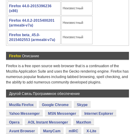
Firefox 44.0-2015396236
Неизвестный
(x86)
Firefox 44.0.2-2015400201
Неизвестный
(armeabi-v7a)
Firefox beta_45.0-
Неизвестный
2015402553 (armeabi-v7a)
Firefox
Описание
Firefox is a free open source web browser that is a continuation of the
Mozilla Application Suite and uses the Gecko rendering engine. Firefox has
numerous popular features including tabbed browsing, spell checking, and
the ability to add numerous community developed plugins.
Другой Связь Программное обеспечение
Mozilla Firefox
Google Chrome
Skype
Yahoo Messenger
MSN Messenger
Internet Explorer
Opera
AOL Instant Messenger
Maxthon
Avant Browser
ManyCam
mIRC
X-Lite