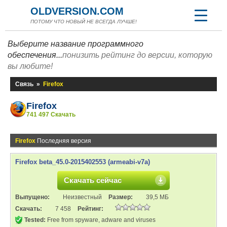
OLDVERSION.COM
ПОТОМУ ЧТО НОВЫЙ НЕ ВСЕГДА ЛУЧШЕ!
Выберите название программного
обеспечения...
понизить рейтинг до версии, которую
вы любите!
Связь
»
Firefox
Firefox
741 497 Скачать
Firefox
Последняя версия
Firefox beta_45.0-2015402553 (armeabi-v7a)
Скачать сейчас
Выпущено:
Неизвестный
Размер:
39,5 МБ
Скачать:
7 458
Рейтинг:
Tested:
Free from spyware, adware and viruses