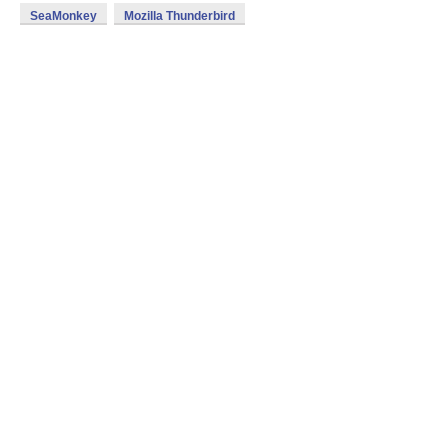
SeaMonkey
Mozilla Thunderbird