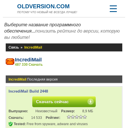
OLDVERSION.COM
ПОТОМУ ЧТО НОВЫЙ НЕ ВСЕГДА ЛУЧШЕ!
Выберите название программного
обеспечения...
понизить рейтинг до версии, которую
вы любите!
Связь
»
IncrediMail
IncrediMail
487 330 Скачать
IncrediMail
Последняя версия
IncrediMail Build 2448
Скачать сейчас
Выпущено:
Неизвестный
Размер:
8,9 МБ
Скачать:
14 533
Рейтинг:
Tested:
Free from spyware, adware and viruses