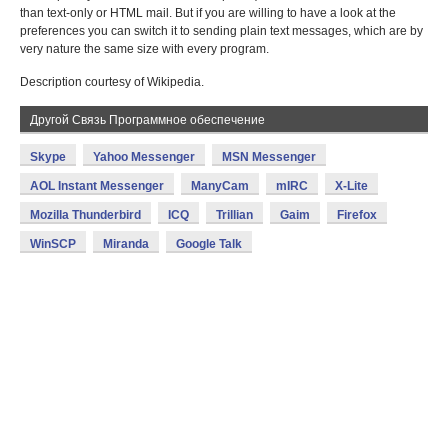
than text-only or HTML mail. But if you are willing to have a look at the
preferences you can switch it to sending plain text messages, which are by
very nature the same size with every program.
Description courtesy of Wikipedia.
Другой Связь Программное обеспечение
Skype
Yahoo Messenger
MSN Messenger
AOL Instant Messenger
ManyCam
mIRC
X-Lite
Mozilla Thunderbird
ICQ
Trillian
Gaim
Firefox
WinSCP
Miranda
Google Talk