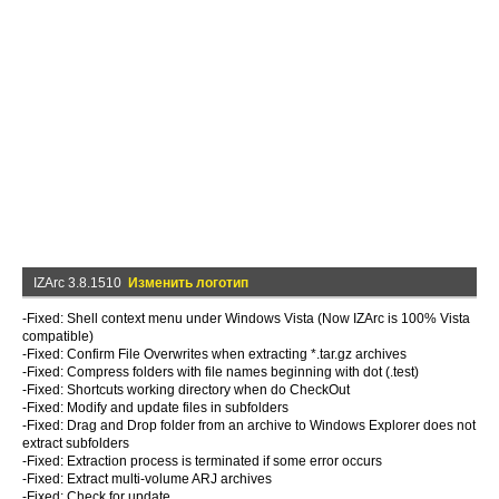
IZArc 3.8.1510
Изменить логотип
-Fixed: Shell context menu under Windows Vista (Now IZArc is 100% Vista
compatible)
-Fixed: Confirm File Overwrites when extracting *.tar.gz archives
-Fixed: Compress folders with file names beginning with dot (.test)
-Fixed: Shortcuts working directory when do CheckOut
-Fixed: Modify and update files in subfolders
-Fixed: Drag and Drop folder from an archive to Windows Explorer does not
extract subfolders
-Fixed: Extraction process is terminated if some error occurs
-Fixed: Extract multi-volume ARJ archives
-Fixed: Check for update