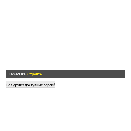
Lameduke
Строить
Нет других доступных версий