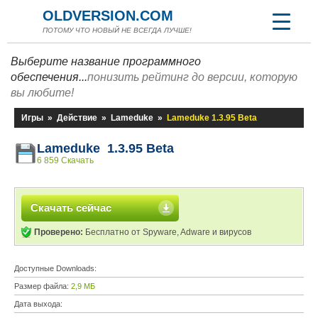
OLDVERSION.COM
ПОТОМУ ЧТО НОВЫЙ НЕ ВСЕГДА ЛУЧШЕ!
Выберите название программного
обеспечения...
понизить рейтинг до версии, которую
вы любите!
Игры
»
Действие
»
Lameduke
»
Lameduke 1.3.95 Beta
Lameduke 1.3.95 Beta
6 859 Скачать
Скачать сейчас
Проверено:
Бесплатно от Spyware, Adware и вирусов
Доступные Downloads:
Размер файла:
2,9 МБ
Дата выхода: